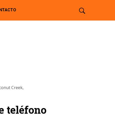
NTACTO
conut Creek,
 teléfono